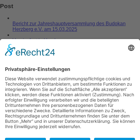
Post
Bericht zur Jahreshauptversammlung des Budokan
Herzberg e.V. am 15.03.2025
Vereinsfest in Herzberg
Bundeslehrgang des Deutschen Ju-Jutsu-Verbandes
Trainingslocation
Turnhalle der „Johannes Clajus Schule“
Kaxdorfer Weg 16 – 04916 Herzberg (Elster)
Turnhalle der Grund- und Oberschule “Ernst Legal”
Bahnhofstraße 3 – 04936 Schlieben
Email:
budokan-herzberg.de
Website:
www.budokan-herzberg.de
© mediastore247.de | All Rights Reserved. | Graphics by
www.freepik.com |
Design & Developed by
VW Themes