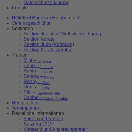
Datenschutzerklärung
Kontakt
HOME of Budokan Herzberg e.V.
Vereinsgeschichte
Sektionen
Sektion Ju-Jutsu / Selbstverteidigung
Sektion Karate
Sektion Judo (Kodokan)
Sektion Karate-Aerobic
Trainer
Mila –
Ju-Jutsu
Enno –
Ju-Jutsu
Armin –
Ju-Jutsu
Sandra –
Karate
Ronny –
Judo
Denis –
Judo
Pitti –
Karate-Aerobic
Sabine –
Karate-Aerobic
Neuigkeiten
Terminplaner
Rechtliche Informationen
Fakten und Kosten
Satzung 2019
Vorstand und Ansprechpartner