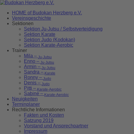
HOME of Budokan Herzberg e.V.
Vereinsgeschichte
Sektionen
Sektion Ju-Jutsu / Selbstverteidigung
Sektion Karate
Sektion Judo (Kodokan)
Sektion Karate-Aerobic
Trainer
Mila –
Ju-Jutsu
Enno –
Ju-Jutsu
Armin –
Ju-Jutsu
Sandra –
Karate
Ronny –
Judo
Denis –
Judo
Pitti –
Karate-Aerobic
Sabine –
Karate-Aerobic
Neuigkeiten
Terminplaner
Rechtliche Informationen
Fakten und Kosten
Satzung 2019
Vorstand und Ansprechpartner
Impressum