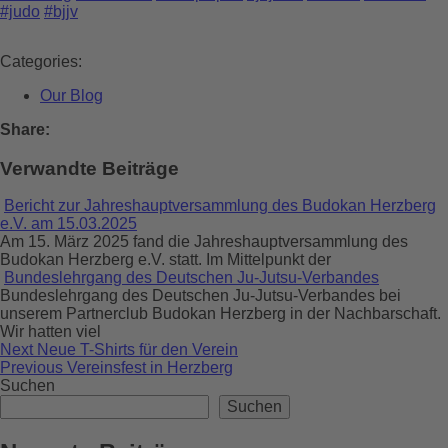
#judo
#bjjv
Categories:
Our Blog
Share:
Verwandte Beiträge
Bericht zur Jahreshauptversammlung des Budokan Herzberg
e.V. am 15.03.2025
Am 15. März 2025 fand die Jahreshauptversammlung des
Budokan Herzberg e.V. statt. Im Mittelpunkt der
Bundeslehrgang des Deutschen Ju-Jutsu-Verbandes
Bundeslehrgang des Deutschen Ju-Jutsu-Verbandes bei
unserem Partnerclub Budokan Herzberg in der Nachbarschaft.
Wir hatten viel
Beitragsnavigation
Previous
Next
Neue T-Shirts für den Verein
post:
Next
Previous
Vereinsfest in Herzberg
post:
Suchen
Suchen