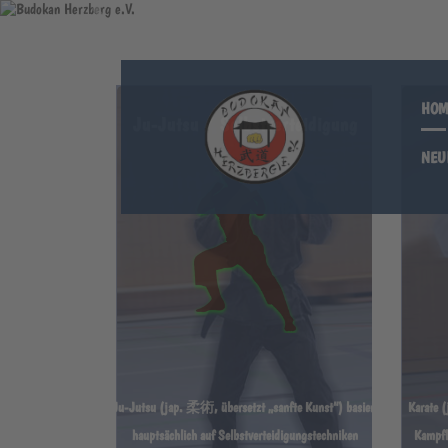
P
r
e
v
i
o
HOM
Ju-Jutsu / Selbstverteidigung
u
s
NEU
BUD
Ju-Jutsu (jap. 柔術, übersetzt „sanfte Kunst“) basiert
Karate (
hauptsächlich auf Selbstverteidigungstechniken
Kampfku