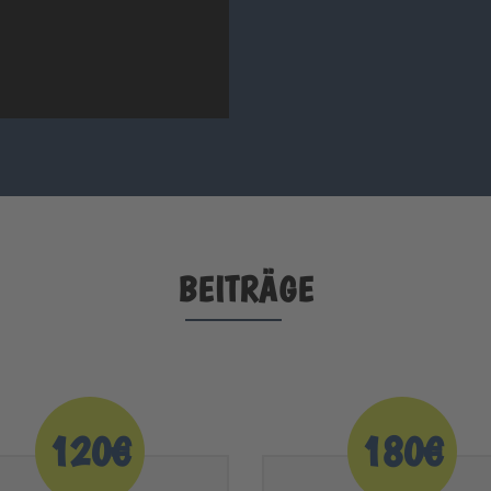
BEITRÄGE
120€
180€