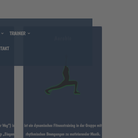
N
e
x
t
TRAINER
Aerobic
TAKT
S
E.V.
r Weg") ist
ist ein dynamisches Fitnesstraining in der Gruppe mit
ip „Siegen
rhythmischen Bewegungen zu motivierender Musik.