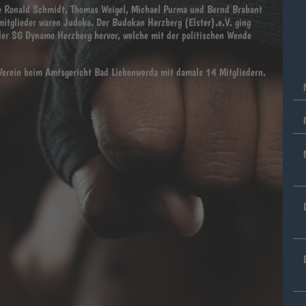
e Ronald Schmidt, Thomas Weigel, Michael Purma und Bernd Brabant
mitglieder waren Judoka. Der Budokan Herzberg (Elster).e.V. ging
der SG Dynamo Herzberg hervor, welche mit der politischen Wende
Verein beim Amtsgericht Bad Liebenwerda mit damals 14 Mitgliedern.