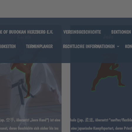
E OF BUDOKAN HERZBERG E.V.
VEREINSGESCHICHTE
SEKTIONEN
Karate
Judo
IGKEITEN
TERMINPLANER
RECHTLICHE INFORMATIONEN
KON
KAMPFSPORT - SELBSTVERTEIDIGUNG - FITNES
OKAN HERZBERG 
jap. 空手, übersetzt „leere Hand“) ist eine
Judo (jap. 柔道, übersetzt "sanfter/flexible
mehr erfahren
nst, deren Geschichte sich sicher bis ins
eine japanische Kampfsportart, deren Prinz