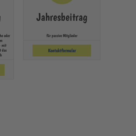
g
Jahresbeitrag
he oder
für passive Mitglieder
im
- mit
t das
Kontaktformular
ch