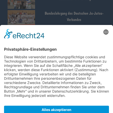
Bundeslehrgang des Deutschen Ju-Jutsu-
Verbandes
TRAININGSLOCATION
Turnhalle der „Johannes Clajus Schule“
Kaxdorfer Weg 16 – 04916 Herzberg (Elster)
Turnhalle der Grund- und Oberschule “Ernst Legal”
Bahnhofstraße 3 – 04936 Schlieben
Email:
budokan-herzberg.de
Website:
www.budokan-herzberg.de
© mediastore247.de | All Rights Reserved. | Graphics by www.freepik.com |